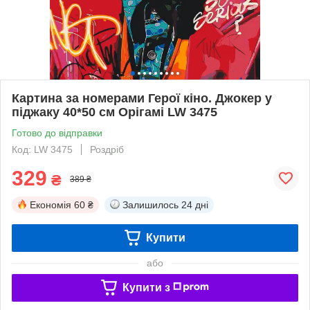
Картина за номерами Герої кіно. Джокер у
піджаку 40*50 см Орігамі LW 3475
Готово до відправки
Код: LW 3475
Роздріб
329
₴
389 ₴
Економія
60 ₴
Залишилось
24 дні
Купити
або
Купити з