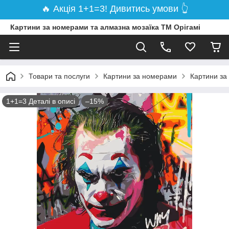
🔥 Акція 1+1=3! Дивитись умови 👆
Картини за номерами та алмазна мозаїка ТМ Орігамі
Товари та послуги
Картини за номерами
Картини за
1+1=3 Деталі в описі
–15%