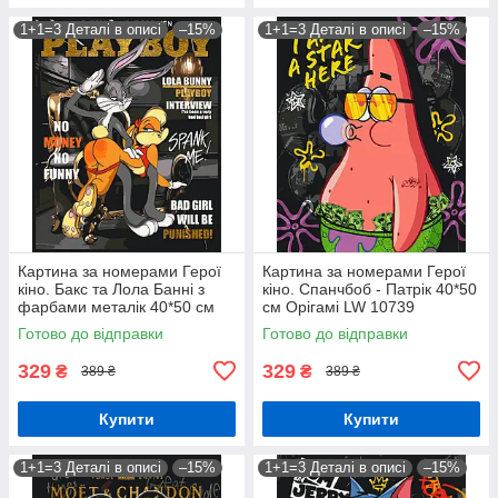
1+1=3 Деталі в описі
–15%
1+1=3 Деталі в описі
–15%
Картина за номерами Герої
Картина за номерами Герої
кіно. Бакс та Лола Банні з
кіно. Спанчбоб - Патрік 40*50
фарбами металік 40*50 см
см Орігамі LW 10739
Орігамі LW 3477
Готово до відправки
Готово до відправки
329
329
₴
₴
389 ₴
389 ₴
Купити
Купити
1+1=3 Деталі в описі
–15%
1+1=3 Деталі в описі
–15%