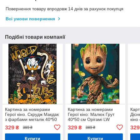
Повернення товару впродовж 14 днів за рахунок покупця
Всі умови повернення
Подібні товари компанії
Картина за номерами
Картина за номерами
Карт
Герої кіно. Скрудж Макдак
Герої кіно: Малюк Грут
Дісн
з фарбами металік 40*50
40*50 см Орігамі LW
кіно
см Орігамі LW 3479
30940
345
329
329
329
₴
₴
389 ₴
389 ₴
Купити
Купити