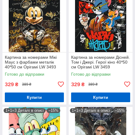
Картина за номерами Мікі
Картина за номерами Дісней.
Маус з фарбами металік
Том і Джері. Герої кіно 40*50
40*50 см Орігамі LW 3493
см Орігамі LW 3459
Готово до відправки
Готово до відправки
329
329
₴
₴
389 ₴
389 ₴
Купити
Купити
1+1=3 Деталі в описі
–15%
1+1=3 Деталі в описі
–15%