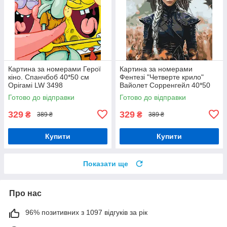
Картина за номерами Герої
Картина за номерами
кіно. Спанчбоб 40*50 см
Фентезі "Четверте крило"
Орігамі LW 3498
Вайолет Сорренгейл 40*50
см Орігамі LW 3485
Готово до відправки
Готово до відправки
329
329
₴
₴
389 ₴
389 ₴
Купити
Купити
Показати ще
Про нас
96% позитивних з 1097 відгуків за рік