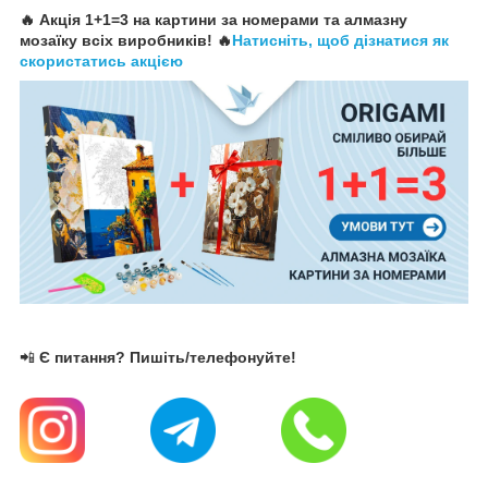
🔥 Акція 1+1=3 на картини за номерами та алмазну
мозаїку всіх виробників! 🔥
Натисніть, щоб дізнатися як
скористатись акцією
📲
Є питання? Пишіть/телефонуйте!