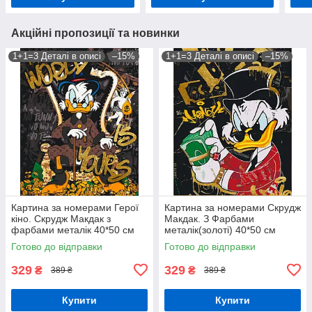
Акційні пропозиції та новинки
1+1=3 Деталі в описі
–15%
1+1=3 Деталі в описі
–15%
Картина за номерами Герої
Картина за номерами Скрудж
кіно. Скрудж Макдак з
Макдак. З Фарбами
фарбами металік 40*50 см
металік(золоті) 40*50 см
Орігамі LW 3479
Орігамі LW 30051
Готово до відправки
Готово до відправки
329
329
₴
₴
389 ₴
389 ₴
Купити
Купити