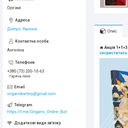
Орігамі
Дніпро, Україна
Опис
🔥 Акція 1+1=3
Ангеліна
скористатись
+380 (73) 200-10-63
Гаряча лінія
origamikartiny@gmail.com
https://t.me/Origami_Online_Bot