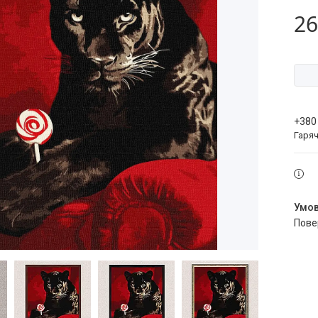
26
+380
Гаряч
пов