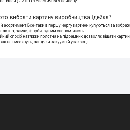
пензлей (2-3 шт) з еластичного нейлону
рто вибрати картину виробництва Ідейка?
й асортимент.Все-таки в першу чергу картини купуються за зобра
 полотна, рамки, фарби, одним словом-якість.
йний спосіб натяжки полотна на підрамник дозволяє вішати картин
 які не висохнуть, завдяки вакуумній упаковці