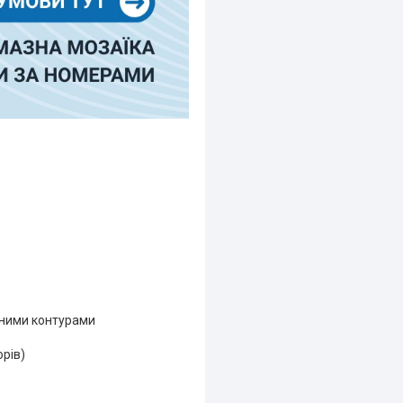
еними контурами
орів)