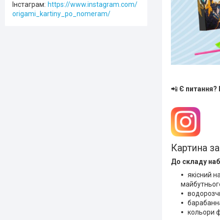
Інстаграм
https://www.instagram.com/
origami_kartiny_po_nomeram/
📲
Є питання?
Картина за
До складу наб
якісний н
майбутньог
водорозчи
барабанн
кольори 