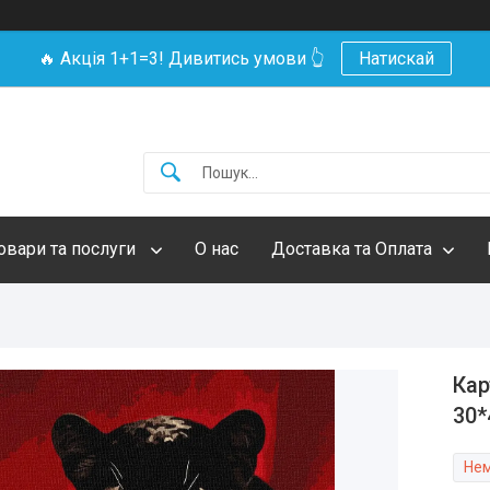
🔥 Акція 1+1=3! Дивитись умови 👆
Натискай
овари та послуги
О нас
Доставка та Оплата
Кар
30*
Нем