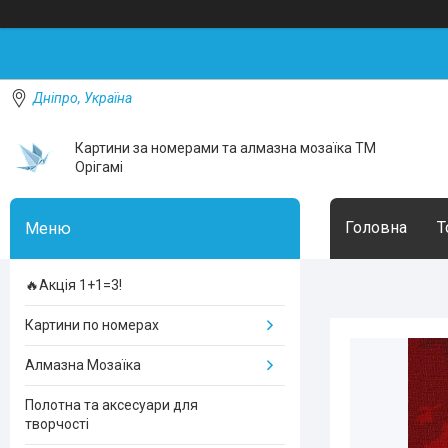
Дніпро, Україна
Картини за номерами та алмазна мозаїка ТМ
Орігамі
Головна
Т
🔥Акція 1+1=3!
Картини по номерах
Алмазна Мозаїка
Полотна та аксесуари для
творчості