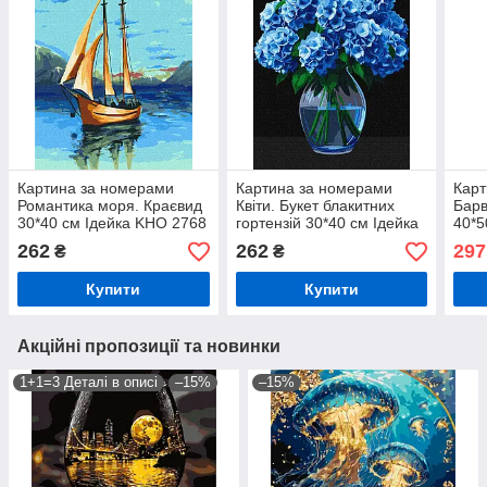
Картина за номерами
Картина за номерами
Карт
Романтика моря. Краєвид
Квіти. Букет блакитних
Барв
30*40 см Ідейка KHO 2768
гортензій 30*40 см Ідейка
40*5
KHO 3273
262
262
297
₴
₴
Купити
Купити
Акційні пропозиції та новинки
1+1=3 Деталі в описі
–15%
–15%