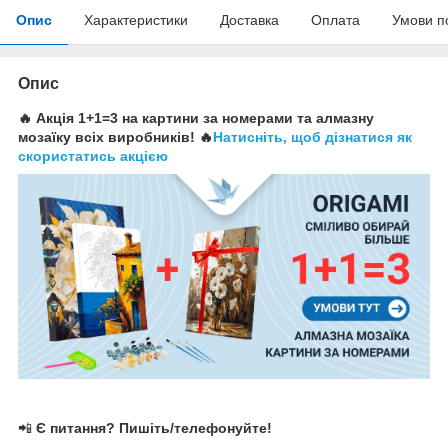
Опис
Характеристики
Доставка
Оплата
Умови п
Опис
🔥 Акція 1+1=3 на картини за номерами та алмазну
мозаїку всіх виробників! 🔥
Натисніть, щоб дізнатися як
скористатись акцією
📲
Є питання? Пишіть/телефонуйте!