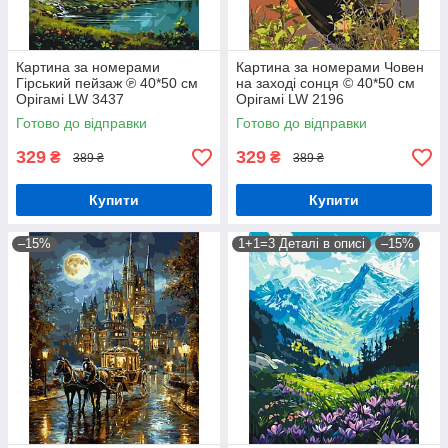
Картина за номерами
Картина за номерами Човен
Гірський пейзаж ℗ 40*50 см
на заході сонця © 40*50 см
Орігамі LW 3437
Орігамі LW 2196
Готово до відправки
Готово до відправки
329
329
₴
₴
389 ₴
389 ₴
Купити
Купити
–15%
1+1=3 Деталі в описі
–15%