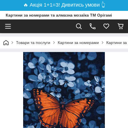
🔥 Акція 1+1=3! Дивитись умови 👆
Картини за номерами та алмазна мозаїка ТМ Орігамі
Товари та послуги
Картини за номерами
Картини за