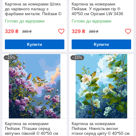
Картина за номерами Шлях
Картина за номерами
до чарівного палацу з
Пейзаж. У підніжжя гір ℗
фарбами металік. Пейзаж ©
40*50 см Орігамі LW 3436
40*50 см Орігамі LW 3026-01
Готово до відправки
Готово до відправки
329
329
₴
₴
389 ₴
389 ₴
Купити
Купити
–15%
–15%
Картина за номерами
Картина за номерами
Пейзаж. Пташки серед
Пейзаж. Ніжність весни:
квітучих півоній © 40*50 см
птахи серед цвіту © 40*50 см