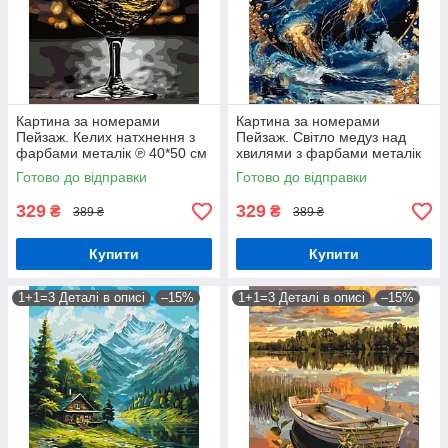
Картина за номерами
Картина за номерами
Пейзаж. Келих натхнення з
Пейзаж. Світло медуз над
фарбами металік ℗ 40*50 см
хвилями з фарбами металік
Орігамі LW 3500
© 40*50 см Орігамі LW 2173-
Готово до відправки
Готово до відправки
01
329
329
₴
₴
389 ₴
389 ₴
Купити
Купити
1+1=3 Деталі в описі
–15%
1+1=3 Деталі в описі
–15%