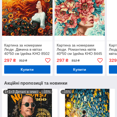
Картина за номерами
Картина за номерами
Карт
Люди. Дівчина в квітах
Люди. Романтика квітів
Люди
40*50 см Ідейка KHO 8502
40*50 см Ідейка KHO 8445
квіта
40*5
297
297
329
₴
₴
312 ₴
312 ₴
305
Купити
Купити
Акційні пропозиції та новинки
1+1=3 Деталі в описі
–15%
–15%