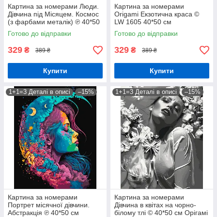
Картина за номерами Люди.
Картина за номерами
Дівчина під Місяцем. Космос
Origami Екзотична краса ©
(з фарбами металік) ℗ 40*50
LW 1605 40*50 см
см Орігамі LW 3401
Готово до відправки
Готово до відправки
329
329
₴
₴
389 ₴
389 ₴
Купити
Купити
1+1=3 Деталі в описі
–15%
1+1=3 Деталі в описі
–15%
Картина за номерами
Картина за номерами
Портрет місячної дівчини.
Дівчина в квітах на чорно-
Абстракція ℗ 40*50 см
білому тлі © 40*50 см Орігамі