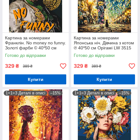
Картина за номерами
Картина за номерами
Франклін. No money no funny.
Японська ніч. Дівчина з котом
Золоті фарби © 40*50 см
℗ 40*50 см Орігамі LW 3515
Орігамі LW 3284
Готово до відправки
Готово до відправки
329
329
₴
₴
389 ₴
389 ₴
Купити
Купити
1+1=3 Деталі в описі
–15%
1+1=3 Деталі в описі
–15%