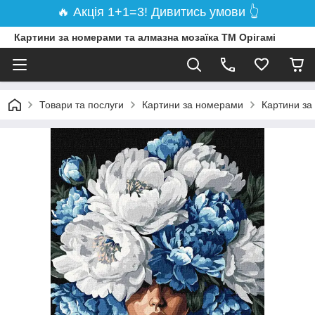
🔥 Акція 1+1=3! Дивитись умови 👆
Картини за номерами та алмазна мозаїка ТМ Орігамі
Товари та послуги
Картини за номерами
Картини за