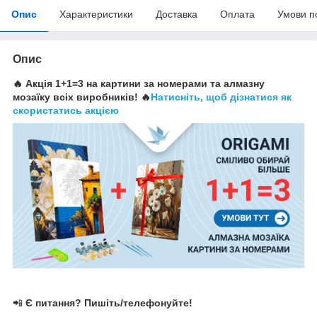
Опис
Характеристики
Доставка
Оплата
Умови п
Опис
🔥 Акція 1+1=3 на картини за номерами та алмазну
мозаїку всіх виробників! 🔥
Натисніть, щоб дізнатися як
скористатись акцією
📲
Є питання? Пишіть/телефонуйте!