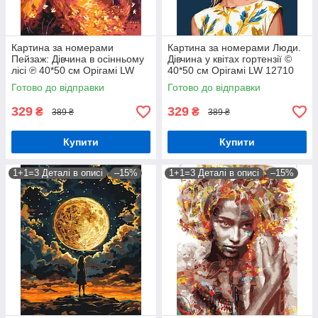
Картина за номерами
Картина за номерами Люди.
Пейзаж: Дівчина в осінньому
Дівчина у квітах гортензії ©
лісі ℗ 40*50 см Орігамі LW
40*50 см Орігамі LW 12710
3062
Готово до відправки
Готово до відправки
329
329
₴
₴
389 ₴
389 ₴
Купити
Купити
1+1=3 Деталі в описі
–15%
1+1=3 Деталі в описі
–15%