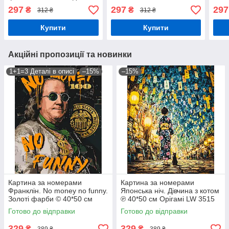
KHO 8611
Ідейка KHO 8632
KHO
297
297
297
₴
₴
312 ₴
312 ₴
Купити
Купити
Акційні пропозиції та новинки
1+1=3 Деталі в описі
–15%
–15%
Картина за номерами
Картина за номерами
Франклін. No money no funny.
Японська ніч. Дівчина з котом
Золоті фарби © 40*50 см
℗ 40*50 см Орігамі LW 3515
Орігамі LW 3284
Готово до відправки
Готово до відправки
329
329
₴
₴
389 ₴
389 ₴