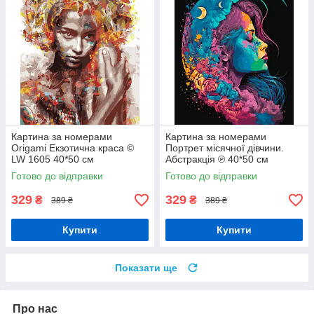
Картина за номерами
Картина за номерами
Origami Екзотична краса ©
Портрет місячної дівчини.
LW 1605 40*50 см
Абстракція ℗ 40*50 см
Орігамі LW 31640
Готово до відправки
Готово до відправки
329
329
₴
₴
389 ₴
389 ₴
Купити
Купити
Показати ще
Про нас