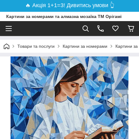
🔥 Акція 1+1=3! Дивитись умови 👆
Картини за номерами та алмазна мозаїка ТМ Орігамі
Товари та послуги
Картини за номерами
Картини за