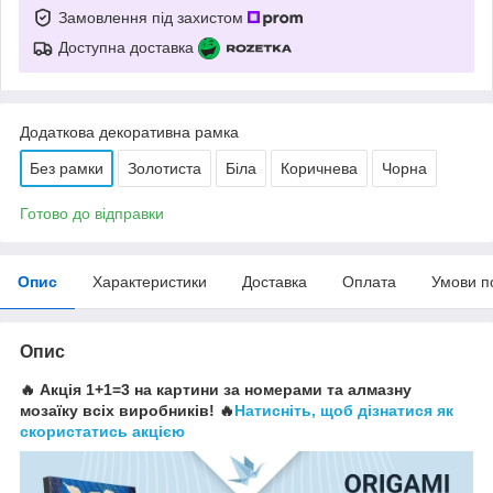
Замовлення під захистом
Доступна доставка
Додаткова декоративна рамка
Без рамки
Золотиста
Біла
Коричнева
Чорна
Готово до відправки
Опис
Характеристики
Доставка
Оплата
Умови п
Опис
🔥 Акція 1+1=3 на картини за номерами та алмазну
мозаїку всіх виробників! 🔥
Натисніть, щоб дізнатися як
скористатись акцією