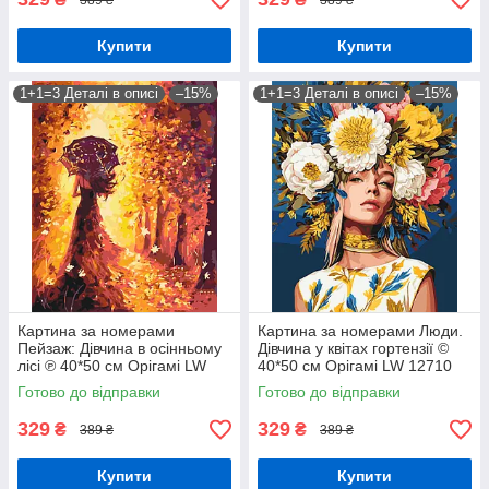
Купити
Купити
1+1=3 Деталі в описі
–15%
1+1=3 Деталі в описі
–15%
Картина за номерами
Картина за номерами Люди.
Пейзаж: Дівчина в осінньому
Дівчина у квітах гортензії ©
лісі ℗ 40*50 см Орігамі LW
40*50 см Орігамі LW 12710
3062
Готово до відправки
Готово до відправки
329
329
₴
₴
389 ₴
389 ₴
Купити
Купити