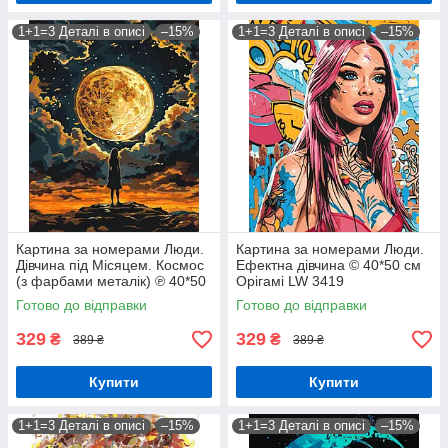
1+1=3 Деталі в описі
–15%
1+1=3 Деталі в описі
–15%
Картина за номерами Люди.
Картина за номерами Люди.
Дівчина під Місяцем. Космос
Ефектна дівчина © 40*50 см
(з фарбами металік) ℗ 40*50
Орігамі LW 3419
см Орігамі LW 3401
Готово до відправки
Готово до відправки
329
329
₴
₴
389 ₴
389 ₴
Купити
Купити
1+1=3 Деталі в описі
–15%
1+1=3 Деталі в описі
–15%