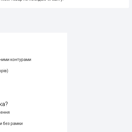
еними контурами
орів)
ка?
ження
и без рамки