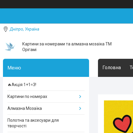
Дніпро, Україна
Картини за номерами та алмазна мозаїка ТМ
Орігамі
Головна
Т
🔥Акція 1+1=3!
Картини по номерах
Алмазна Мозаїка
Полотна та аксесуари для
творчості