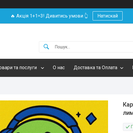
🔥 Акція 1+1=3! Дивитись умови 👆
Натискай
овари та послуги
О нас
Доставка та Оплата
Кар
лим