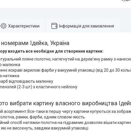
Характеристики
Інформація для замовлення
 номерами Ідейка, Україна
ору входить все необхідне для створення картини:
атуральний лляне полотно, натягнутий на дерев'яну рамку з нанес
о малюнка
нні яскраві акрилові фарби у вакуумній упаковці (від 20 до 30 коль
а натяжка
фарб відповідають малюнку
пензлей (2-3 шт) з еластичного нейлону
рто вибрати картину власного виробництва Ідей
й асортимент.Все-таки в першу чергу картини купуються за зобра
 полотна, рамки, фарби, одним словом-якість.
йний спосіб натяжки полотна на підрамник дозволяє вішати картин
 які не висохнуть, завдяки вакуумній упаковці