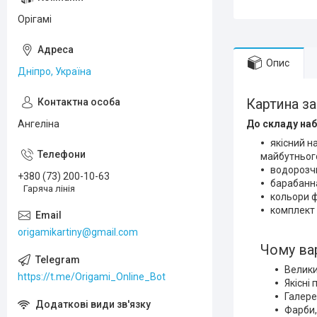
Орігамі
Опис
Дніпро, Україна
Картина за
Ангеліна
До складу наб
якісний н
майбутньог
водорозчи
+380 (73) 200-10-63
барабанн
Гаряча лінія
кольори 
комплект 
origamikartiny@gmail.com
Чому ва
Велики
https://t.me/Origami_Online_Bot
Якісні
Галере
Фарби,