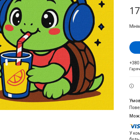
17
Міні
+380
Гаряч
пов
У ко
будь