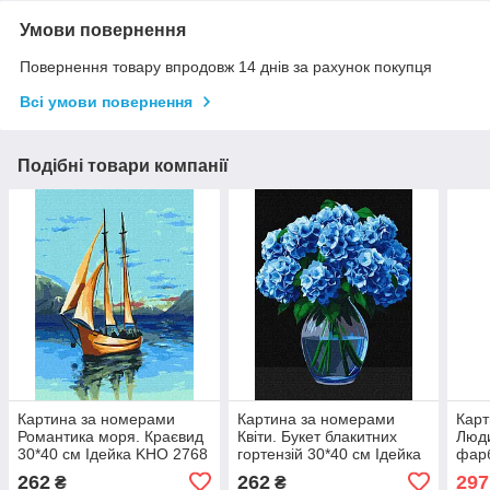
Умови повернення
Повернення товару впродовж 14 днів за рахунок покупця
Всі умови повернення
Подібні товари компанії
Картина за номерами
Картина за номерами
Карт
Романтика моря. Краєвид
Квіти. Букет блакитних
Люди
30*40 см Ідейка KHO 2768
гортензій 30*40 см Ідейка
фарб
KHO 3273
см І
262
262
297
₴
₴