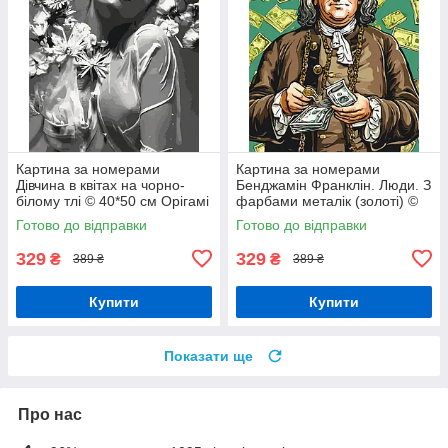
Картина за номерами
Картина за номерами
Дівчина в квітах на чорно-
Бенджамін Франклін. Люди. З
білому тлі © 40*50 см Орігамі
фарбами металік (золоті) ©
LW 30580
40*50 см Орігамі LW 3286
Готово до відправки
Готово до відправки
329
329
₴
₴
389 ₴
389 ₴
Купити
Купити
Показати ще
Про нас