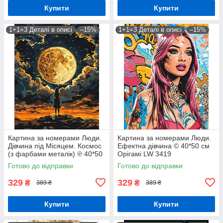
Купити
Купити
1+1=3 Деталі в описі
–15%
1+1=3 Деталі в описі
–15%
Картина за номерами Люди.
Картина за номерами Люди.
Дівчина під Місяцем. Космос
Ефектна дівчина © 40*50 см
(з фарбами металік) ℗ 40*50
Орігамі LW 3419
см Орігамі LW 3401
Готово до відправки
Готово до відправки
329
329
₴
₴
389 ₴
389 ₴
Купити
Купити