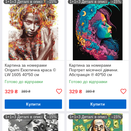
1+1=3 Деталі в описі
–15%
1+1=3 Деталі в описі
–15%
Картина за номерами
Картина за номерами
Origami Екзотична краса ©
Портрет місячної дівчини.
LW 1605 40*50 см
Абстракція ℗ 40*50 см
Орігамі LW 31640
Готово до відправки
Готово до відправки
329
329
₴
₴
389 ₴
389 ₴
Купити
Купити
1+1=3 Деталі в описі
–15%
1+1=3 Деталі в описі
–15%