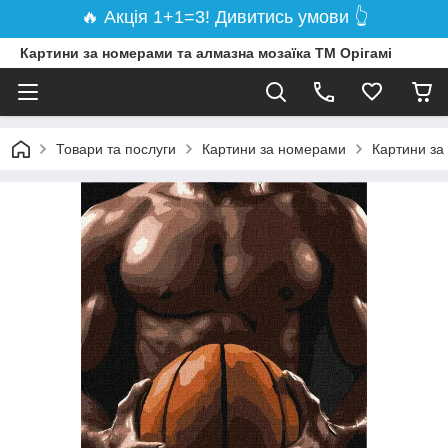
🔥 Акція 1+1=3! Дивитись умови 👆
Картини за номерами та алмазна мозаїка ТМ Орігамі
Товари та послуги
Картини за номерами
Картини за