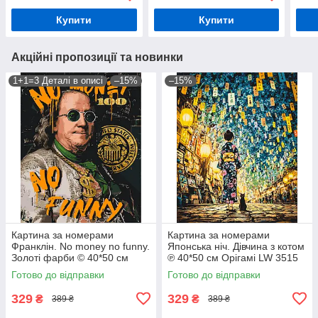
Купити
Купити
Акційні пропозиції та новинки
1+1=3 Деталі в описі
–15%
–15%
Картина за номерами
Картина за номерами
Франклін. No money no funny.
Японська ніч. Дівчина з котом
Золоті фарби © 40*50 см
℗ 40*50 см Орігамі LW 3515
Орігамі LW 3284
Готово до відправки
Готово до відправки
329
329
₴
₴
389 ₴
389 ₴