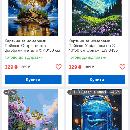
Картина за номерами
Картина за номерами
Пейзаж. Острів тиші з
Пейзаж. У підніжжя гір ℗
фарбами металік © 40*50 см
40*50 см Орігамі LW 3436
Орігамі LW 3014-01
Готово до відправки
Готово до відправки
329
329
₴
₴
389 ₴
389 ₴
Купити
Купити
–15%
1+1=3 Деталі в описі
–15%