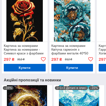
Картина за номерами
Картина за номерами
Карт
Картина за номерами -
Квітуча гармонія з
Гарр
Символ краси з фарбами
фарбами металік 40*50
Хогв
металік exp 40*50 см
см Ідейка KHO 3276
фарб
297
297
297
₴
₴
312 ₴
312 ₴
Ідейка KHO 3244
см І
Купити
Купити
Акційні пропозиції та новинки
–15%
1+1=3 Деталі в описі
–15%