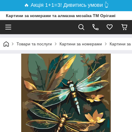
🔥 Акція 1+1=3! Дивитись умови 👆
Картини за номерами та алмазна мозаїка ТМ Орігамі
Товари та послуги
Картини за номерами
Картини за