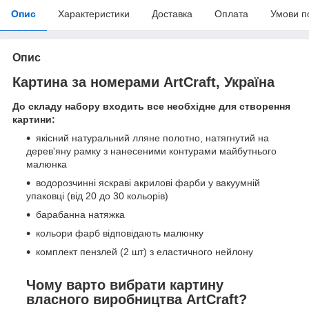
Опис
Характеристики
Доставка
Оплата
Умови п
Опис
Картина за номерами ArtCraft, Україна
До складу набору входить все необхідне для створення
картини:
якісний натуральний лляне полотно, натягнутий на
дерев'яну рамку з нанесеними контурами майбутнього
малюнка
водорозчинні яскраві акрилові фарби у вакуумній
упаковці (від 20 до 30 кольорів)
барабанна натяжка
кольори фарб відповідають малюнку
комплект пензлей (2 шт) з еластичного нейлону
Чому варто вибрати картину
власного виробництва ArtCraft?