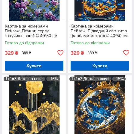
Картина за номерами
Картина за номерами
Пейзаж. Пташки серед
Пейзаж. Підводний світ, кит з
квітучих півоній © 40*50 см
фарбами металік © 40*50 см
Орігамі LW 2003-01
Орігамі LW 3461
Готово до відправки
Готово до відправки
329
329
₴
₴
389 ₴
389 ₴
Купити
Купити
1+1=3 Деталі в описі
–15%
1+1=3 Деталі в описі
–15%