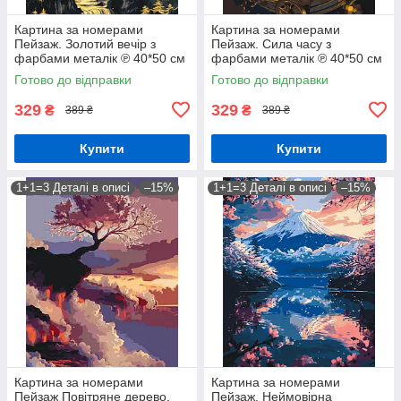
Картина за номерами
Картина за номерами
Пейзаж. Золотий вечір з
Пейзаж. Сила часу з
фарбами металік ℗ 40*50 см
фарбами металік ℗ 40*50 см
Орігамі LW 3427
Орігамі LW 3466
Готово до відправки
Готово до відправки
329
329
₴
₴
389 ₴
389 ₴
Купити
Купити
1+1=3 Деталі в описі
–15%
1+1=3 Деталі в описі
–15%
Картина за номерами
Картина за номерами
Пейзаж Повітряне дерево,
Пейзаж. Неймовірна