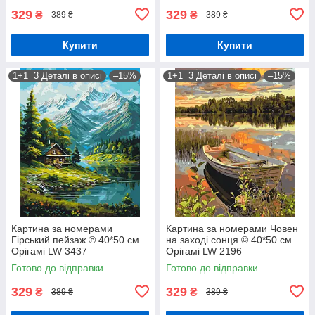
329
329
₴
₴
389 ₴
389 ₴
Купити
Купити
1+1=3 Деталі в описі
–15%
1+1=3 Деталі в описі
–15%
Картина за номерами
Картина за номерами Човен
Гірський пейзаж ℗ 40*50 см
на заході сонця © 40*50 см
Орігамі LW 3437
Орігамі LW 2196
Готово до відправки
Готово до відправки
329
329
₴
₴
389 ₴
389 ₴