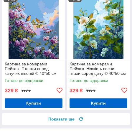
Картина за номерами
Картина за номерами
Пейзаж. Пташки серед
Пейзаж. Ніжність весни:
квітучих півоній © 40*50 см
птахи серед цвіту © 40*50 см
Орігамі LW 2003-01
Орігамі LW 2007-01
Готово до відправки
Готово до відправки
329
329
₴
₴
389 ₴
389 ₴
Купити
Купити
Показати ще