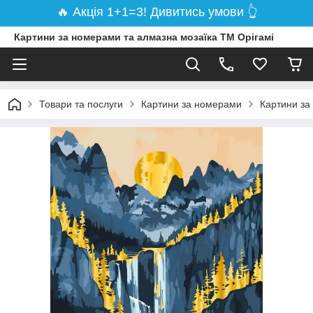
🔥 Акція 1+1=3! Дивитись умови 👆
Картини за номерами та алмазна мозаїка ТМ Орігамі
Товари та послуги
Картини за номерами
Картини за