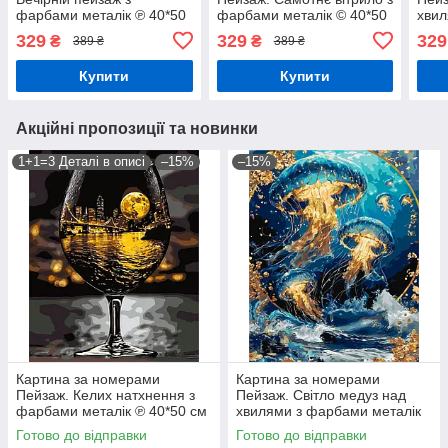
фарбами металік ℗ 40*50
фарбами металік © 40*50
хви
см Орігамі LW 3442
см Орігамі LW 30610-01
мета
329
329
329
₴
₴
389 ₴
389 ₴
Оріг
Купити
Купити
Акційні пропозиції та новинки
1+1=3 Деталі в описі
–15%
–15%
Картина за номерами
Картина за номерами
Пейзаж. Келих натхнення з
Пейзаж. Світло медуз над
фарбами металік ℗ 40*50 см
хвилями з фарбами металік
Орігамі LW 3500
© 40*50 см Орігамі LW 2173-
Готово до відправки
Готово до відправки
01