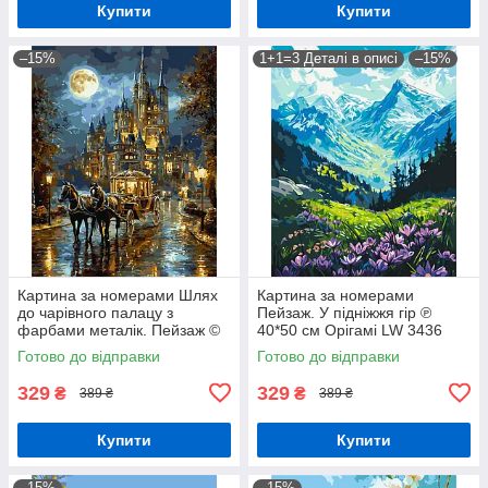
Купити
Купити
–15%
1+1=3 Деталі в описі
–15%
Картина за номерами Шлях
Картина за номерами
до чарівного палацу з
Пейзаж. У підніжжя гір ℗
фарбами металік. Пейзаж ©
40*50 см Орігамі LW 3436
40*50 см Орігамі LW 3026-01
Готово до відправки
Готово до відправки
329
329
₴
₴
389 ₴
389 ₴
Купити
Купити
–15%
–15%