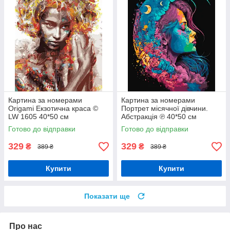
Картина за номерами
Картина за номерами
Origami Екзотична краса ©
Портрет місячної дівчини.
LW 1605 40*50 см
Абстракція ℗ 40*50 см
Орігамі LW 31640
Готово до відправки
Готово до відправки
329
329
₴
₴
389 ₴
389 ₴
Купити
Купити
Показати ще
Про нас