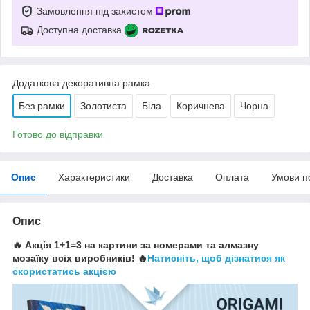
Замовлення під захистом
Доступна доставка
Додаткова декоративна рамка
Без рамки
Золотиста
Біла
Коричнева
Чорна
Готово до відправки
Опис
Характеристики
Доставка
Оплата
Умови п
Опис
🔥 Акція 1+1=3 на картини за номерами та алмазну
мозаїку всіх виробників! 🔥
Натисніть, щоб дізнатися як
скористатись акцією