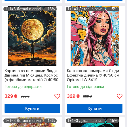
1+1=3 Деталі в описі
–15%
1+1=3 Деталі в описі
–15%
Картина за номерами Люди.
Картина за номерами Люди.
Дівчина під Місяцем. Космос
Ефектна дівчина © 40*50 см
(з фарбами металік) ℗ 40*50
Орігамі LW 3419
см Орігамі LW 3401
Готово до відправки
Готово до відправки
329
329
₴
₴
389 ₴
389 ₴
Купити
Купити
1+1=3 Деталі в описі
–15%
1+1=3 Деталі в описі
–15%