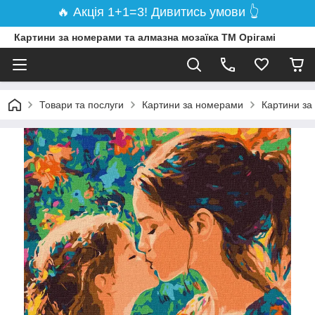
🔥 Акція 1+1=3! Дивитись умови 👆
Картини за номерами та алмазна мозаїка ТМ Орігамі
Товари та послуги
Картини за номерами
Картини за