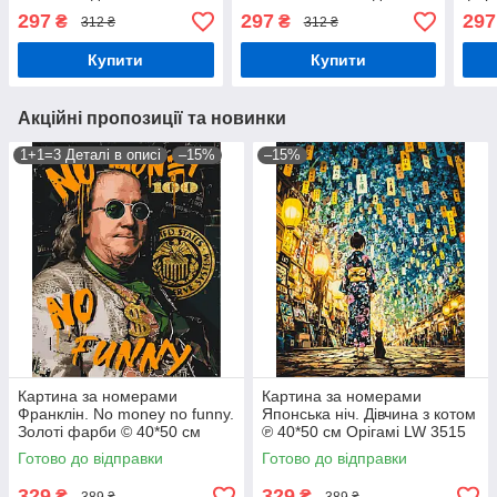
KHO 8538
см І
297
297
297
₴
₴
312 ₴
312 ₴
Купити
Купити
Акційні пропозиції та новинки
1+1=3 Деталі в описі
–15%
–15%
Картина за номерами
Картина за номерами
Франклін. No money no funny.
Японська ніч. Дівчина з котом
Золоті фарби © 40*50 см
℗ 40*50 см Орігамі LW 3515
Орігамі LW 3284
Готово до відправки
Готово до відправки
329
329
₴
₴
389 ₴
389 ₴