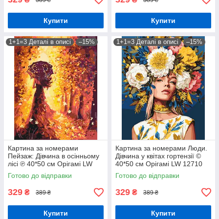
Купити
Купити
1+1=3 Деталі в описі
–15%
1+1=3 Деталі в описі
–15%
Картина за номерами
Картина за номерами Люди.
Пейзаж: Дівчина в осінньому
Дівчина у квітах гортензії ©
лісі ℗ 40*50 см Орігамі LW
40*50 см Орігамі LW 12710
3062
Готово до відправки
Готово до відправки
329
329
₴
₴
389 ₴
389 ₴
Купити
Купити