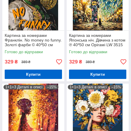
Картина за номерами
Картина за номерами
Франклін. No money no funny.
Японська ніч. Дівчина з котом
Золоті фарби © 40*50 см
℗ 40*50 см Орігамі LW 3515
Орігамі LW 3284
Готово до відправки
Готово до відправки
329
329
₴
₴
389 ₴
389 ₴
Купити
Купити
1+1=3 Деталі в описі
–15%
1+1=3 Деталі в описі
–15%