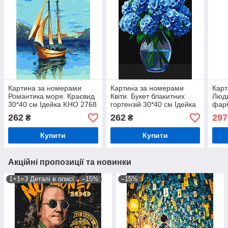
Картина за номерами
Картина за номерами
Карт
Романтика моря. Краєвид
Квіти. Букет блакитних
Люди
30*40 см Ідейка KHO 2768
гортензій 30*40 см Ідейка
фарб
KHO 3273
см І
262
262
297
₴
₴
Купити
Купити
Акційні пропозиції та новинки
1+1=3 Деталі в описі
–15%
–15%