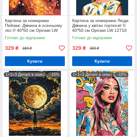
Картина за номерами
Картина за номерами Люди.
Пейзаж: Дівчина в осінньому
Дівчина у квітах гортензії ©
лісі ℗ 40*50 см Орігамі LW
40*50 см Орігамі LW 12710
3062
Готово до відправки
Готово до відправки
329
329
₴
₴
389 ₴
389 ₴
Купити
Купити
1+1=3 Деталі в описі
–15%
1+1=3 Деталі в описі
–15%