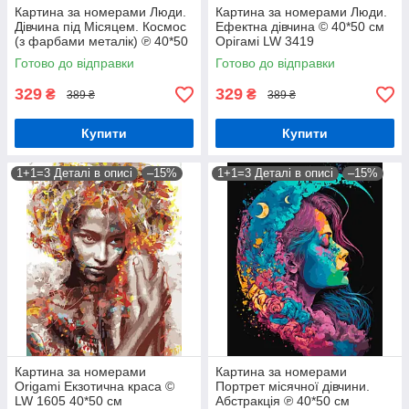
Картина за номерами Люди.
Картина за номерами Люди.
Дівчина під Місяцем. Космос
Ефектна дівчина © 40*50 см
(з фарбами металік) ℗ 40*50
Орігамі LW 3419
см Орігамі LW 3401
Готово до відправки
Готово до відправки
329
329
₴
₴
389 ₴
389 ₴
Купити
Купити
1+1=3 Деталі в описі
–15%
1+1=3 Деталі в описі
–15%
Картина за номерами
Картина за номерами
Origami Екзотична краса ©
Портрет місячної дівчини.
LW 1605 40*50 см
Абстракція ℗ 40*50 см