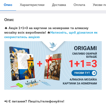
Опис
Характеристики
Доставка
Оплата
Умови п
Опис
🔥 Акція 1+1=3 на картини за номерами та алмазну
мозаїку всіх виробників! 🔥
Натисніть, щоб дізнатися як
скористатись акцією
📲
Є питання? Пишіть/телефонуйте!