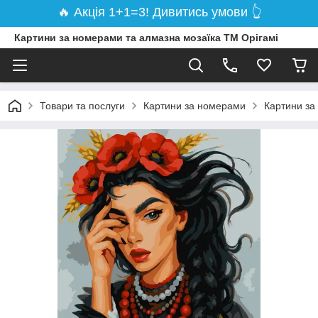
🔥 Акція 1+1=3! Дивитись умови 👆
Картини за номерами та алмазна мозаїка ТМ Орігамі
Товари та послуги
Картини за номерами
Картини за