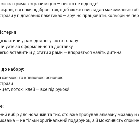
снова тримає стрази міцно — нічого не відпаде!
скраві, відтінки підібрані так, щоб сюжет виглядав максимально об
стрази у підписаних пакетиках — зручно працювати, кольори не пе
йстерня
ії картини у рамі додані у фото товару.
ачуйте за оформлення та доставку.
егко вставити й дістати з рами — впорається навіть дитина.
 до набору:
і схемою та клейовою основою
стрази
нцет, лоток і клей — все під рукою!
е:
ний вибір для новачків та тих, хто вже пробував алмазну мозаїку й
озаїка — не тільки оригінальний подарунок, а й можливість спокій