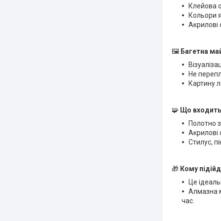
Клейова о
Кольори я
Акрилові 
🖼
Багетна ма
Візуалізац
Не перепл
Картину л
🧩
Що входить
Полотно з
Акрилові 
Стилус, пі
🎁
Кому підійд
Це ідеаль
Алмазна м
час.