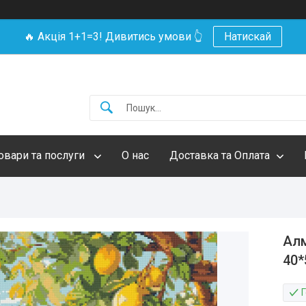
🔥 Акція 1+1=3! Дивитись умови 👆
Натискай
овари та послуги
О нас
Доставка та Оплата
Алм
40*