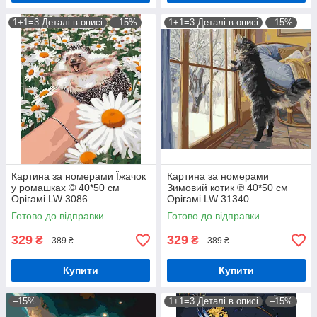
1+1=3 Деталі в описі
–15%
1+1=3 Деталі в описі
–15%
Картина за номерами Їжачок
Картина за номерами
у ромашках © 40*50 см
Зимовий котик ℗ 40*50 см
Орігамі LW 3086
Орігамі LW 31340
Готово до відправки
Готово до відправки
329
329
₴
₴
389 ₴
389 ₴
Купити
Купити
–15%
1+1=3 Деталі в описі
–15%