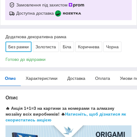
Замовлення під захистом
Доступна доставка
Додаткова декоративна рамка
Без рамки
Золотиста
Біла
Коричнева
Чорна
Готово до відправки
Опис
Характеристики
Доставка
Оплата
Умови п
Опис
🔥 Акція 1+1=3 на картини за номерами та алмазну
мозаїку всіх виробників! 🔥
Натисніть, щоб дізнатися як
скористатись акцією