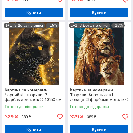
Купити
Купити
1+1=3 Деталі в описі
–15%
1+1=3 Деталі в описі
–15%
Картина за номерами
Картина за номерами
Чорний кіт, тварини. З
Тварини. Король лев і
фарбами металік © 40*50 см
левиця. З фарбами металік ©
Орігамі LW 3301
40*50 см Орігамі LW 0320
Готово до відправки
Готово до відправки
329
329
₴
₴
389 ₴
389 ₴
Купити
Купити