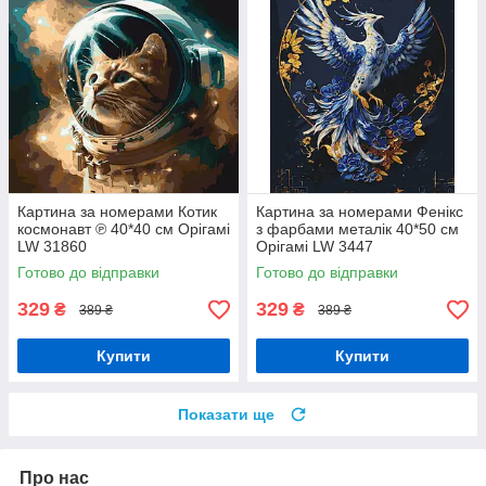
Картина за номерами Котик
Картина за номерами Фенікс
космонавт ℗ 40*40 см Орігамі
з фарбами металік 40*50 см
LW 31860
Орігамі LW 3447
Готово до відправки
Готово до відправки
329
329
₴
₴
389 ₴
389 ₴
Купити
Купити
Показати ще
Про нас