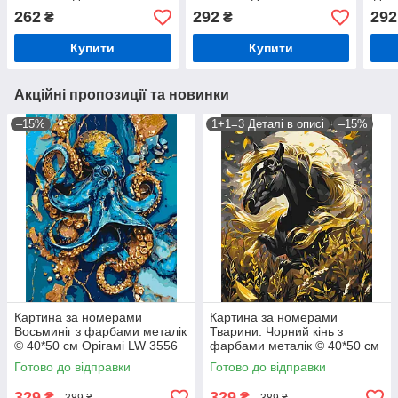
262
292
292
₴
₴
Купити
Купити
Акційні пропозиції та новинки
–15%
1+1=3 Деталі в описі
–15%
Картина за номерами
Картина за номерами
Восьминіг з фарбами металік
Тварини. Чорний кінь з
© 40*50 см Орігамі LW 3556
фарбами металік © 40*50 см
Орігамі LW 31200
Готово до відправки
Готово до відправки
329
329
₴
₴
389 ₴
389 ₴