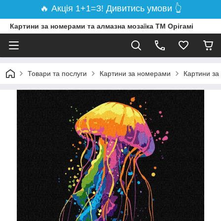
🔥 Акція 1+1=3! Дивитись умови 👆
Картини за номерами та алмазна мозаїка ТМ Орігамі
Товари та послуги
Картини за номерами
Картини за