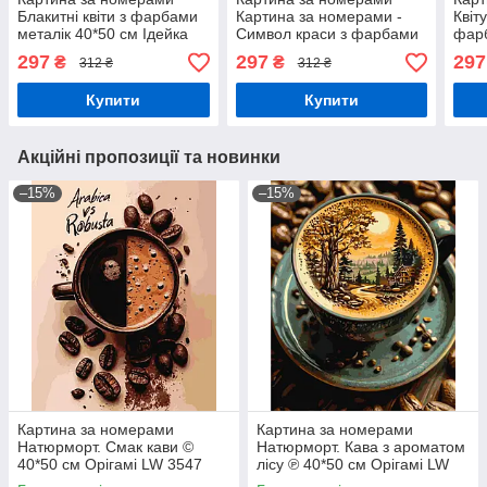
Блакитні квіти з фарбами
Картина за номерами -
Квіт
металік 40*50 см Ідейка
Символ краси з фарбами
фарб
KHO 3245 exp
металік exp 40*50 см
см І
297
297
297
₴
₴
312 ₴
312 ₴
Ідейка KHO 3244
Купити
Купити
Акційні пропозиції та новинки
–15%
–15%
Картина за номерами
Картина за номерами
Натюрморт. Смак кави ©
Натюрморт. Кава з ароматом
40*50 см Орігамі LW 3547
лісу ℗ 40*50 см Орігамі LW
3541