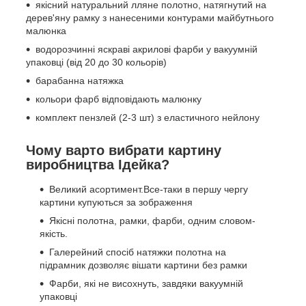
якісний натуральний лляне полотно, натягнутий на
дерев'яну рамку з нанесеними контурами майбутнього
малюнка
водорозчинні яскраві акрилові фарби у вакуумній
упаковці (від 20 до 30 кольорів)
барабанна натяжка
кольори фарб відповідають малюнку
комплект пензлей (2-3 шт) з еластичного нейлону
Чому варто вибрати картину
виробництва Ідейка?
Великий асортимент.Все-таки в першу чергу
картини купуються за зображення
Якісні полотна, рамки, фарби, одним словом-
якість.
Галерейний спосіб натяжки полотна на
підрамник дозволяє вішати картини без рамки
Фарби, які не висохнуть, завдяки вакуумній
упаковці