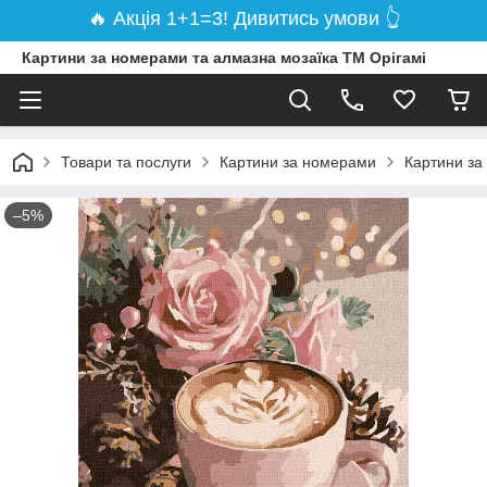
🔥 Акція 1+1=3! Дивитись умови 👆
Картини за номерами та алмазна мозаїка ТМ Орігамі
Товари та послуги
Картини за номерами
Картини за
–5%