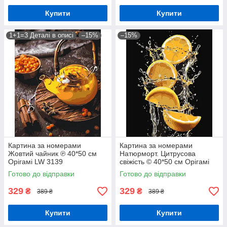
Купити
Купити
1+1=3 Деталі в описі
–15%
–15%
Картина за номерами
Картина за номерами
Жовтий чайник ℗ 40*50 см
Натюрморт. Цитрусова
Орігамі LW 3139
свіжість © 40*50 см Орігамі
LW 3543
Готово до відправки
Готово до відправки
329
329
₴
₴
389 ₴
389 ₴
Купити
Купити