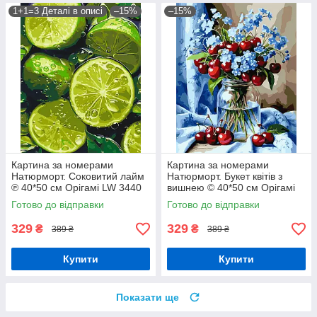
1+1=3 Деталі в описі
–15%
–15%
Картина за номерами
Картина за номерами
Натюрморт. Соковитий лайм
Натюрморт. Букет квітів з
℗ 40*50 см Орігамі LW 3440
вишнею © 40*50 см Орігамі
LW 3505
Готово до відправки
Готово до відправки
329
329
₴
₴
389 ₴
389 ₴
Купити
Купити
Показати ще