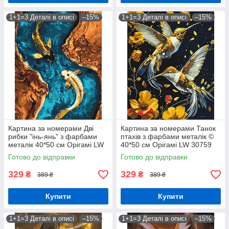
1+1=3 Деталі в описі
–15%
1+1=3 Деталі в описі
–15%
Картина за номерами Дві
Картина за номерами Танок
рибки "інь-янь" з фарбами
птахів з фарбами металік ©
металік 40*50 см Орігамі LW
40*50 см Орігамі LW 30759
3444
Готово до відправки
Готово до відправки
329
329
₴
₴
389 ₴
389 ₴
Купити
Купити
1+1=3 Деталі в описі
–15%
1+1=3 Деталі в описі
–15%