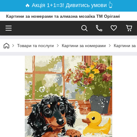
🔥 Акція 1+1=3! Дивитись умови 👆
Картини за номерами та алмазна мозаїка ТМ Орігамі
Товари та послуги
Картини за номерами
Картини за