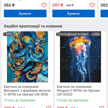
Ідейка KHO 6520 exp
KHO
262
297
262
₴
₴
312 ₴
Купити
Купити
Акційні пропозиції та новинки
–15%
1+1=3 Деталі в описі
–15%
Картина за номерами
Картина за номерами
Восьминіг з фарбами металік
Медуза © 40*50 см Орігамі
© 40*50 см Орігамі LW 3556
LW 32022
Готово до відправки
Готово до відправки