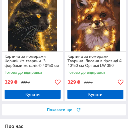
Картина за номерами
Картина за номерами
Чорний кіт, тварини. З
Тварини. Лисеня в гірлянді ©
фарбами металік © 40*50 см
40*50 см Орігамі LW 380
Орігамі LW 3301
Готово до відправки
Готово до відправки
329
329
₴
₴
389 ₴
389 ₴
Купити
Купити
Показати ще
Про нас