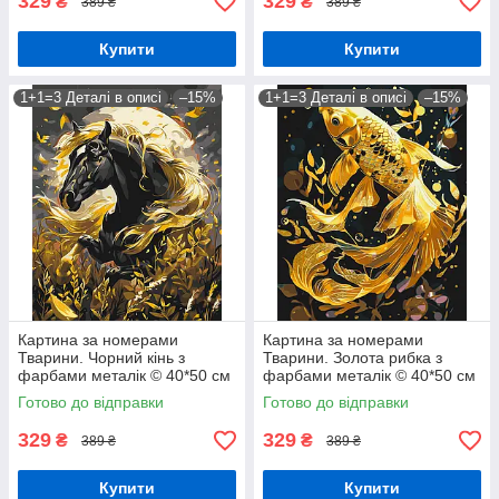
329
329
₴
₴
389 ₴
389 ₴
Купити
Купити
1+1=3 Деталі в описі
–15%
1+1=3 Деталі в описі
–15%
Картина за номерами
Картина за номерами
Тварини. Чорний кінь з
Тварини. Золота рибка з
фарбами металік © 40*50 см
фарбами металік © 40*50 см
Орігамі LW 31200
Орігамі LW 9670
Готово до відправки
Готово до відправки
329
329
₴
₴
389 ₴
389 ₴
Купити
Купити