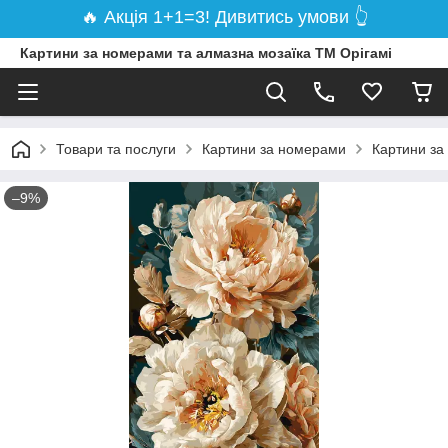
🔥 Акція 1+1=3! Дивитись умови 👆
Картини за номерами та алмазна мозаїка ТМ Орігамі
Товари та послуги
Картини за номерами
Картини за
–9%