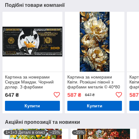
Подібні товари компанії
Картина за номерами
Картина за номерами
Карт
Скрудж Макдак. Чорний
Квіти. Розкішні півонії з
Квіти
долар. З фарбами
фарбами металік © 40*80
фарб
металік(золоті) 40*80 см
см Орігамі LW 5181
см О
647
587
587
₴
₴
647 ₴
Орігамі LW 3287
Купити
Купити
Акційні пропозиції та новинки
1+1=3 Деталі в описі
–15%
–15%