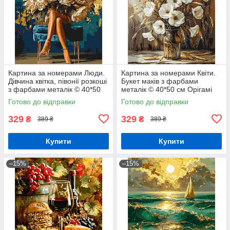
Картина за номерами Люди.
Картина за номерами Квіти.
Дівчина квітка, півонії розкоші
Букет маків з фарбами
з фарбами металік © 40*50
металік © 40*50 см Орігамі
см Орігамі LW 3048-01
LW 30491
Готово до відправки
Готово до відправки
329
329
₴
₴
389 ₴
389 ₴
Купити
Купити
–15%
–15%