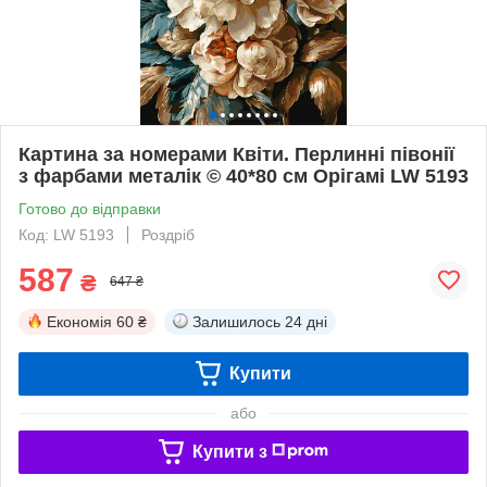
Картина за номерами Квіти. Перлинні півонії
з фарбами металік © 40*80 см Орігамі LW 5193
Готово до відправки
Код: LW 5193
Роздріб
587
₴
647 ₴
Економія
60 ₴
Залишилось
24 дні
Купити
або
Купити з