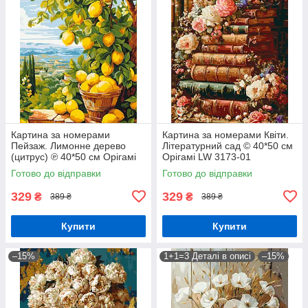
Картина за номерами
Картина за номерами Квіти.
Пейзаж. Лимонне дерево
Літературний сад © 40*50 см
(цитрус) ℗ 40*50 см Орігамі
Орігамі LW 3173-01
LW 3490
Готово до відправки
Готово до відправки
329
329
₴
₴
389 ₴
389 ₴
Купити
Купити
–15%
1+1=3 Деталі в описі
–15%