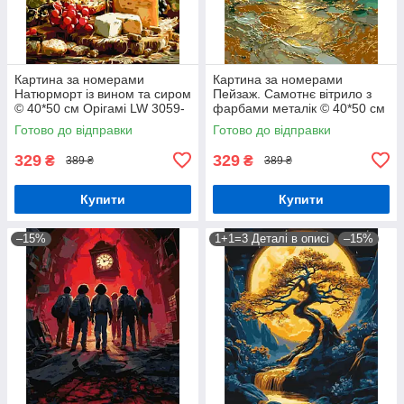
Картина за номерами
Картина за номерами
Натюрморт із вином та сиром
Пейзаж. Самотнє вітрило з
© 40*50 см Орігамі LW 3059-
фарбами металік © 40*50 см
01
Орігамі LW 30610-01
Готово до відправки
Готово до відправки
329
329
₴
₴
389 ₴
389 ₴
Купити
Купити
–15%
1+1=3 Деталі в описі
–15%