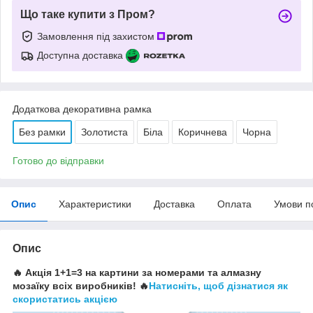
Що таке купити з Пром?
Замовлення під захистом
Доступна доставка
Додаткова декоративна рамка
Без рамки
Золотиста
Біла
Коричнева
Чорна
Готово до відправки
Опис
Характеристики
Доставка
Оплата
Умови п
Опис
🔥 Акція 1+1=3 на картини за номерами та алмазну
мозаїку всіх виробників! 🔥
Натисніть, щоб дізнатися як
скористатись акцією