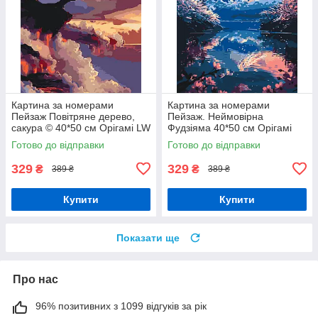
Картина за номерами
Картина за номерами
Пейзаж Повітряне дерево,
Пейзаж. Неймовірна
сакура © 40*50 см Орігамі LW
Фудзіяма 40*50 см Орігамі
727
LW 3464
Готово до відправки
Готово до відправки
329
329
₴
₴
389 ₴
389 ₴
Купити
Купити
Показати ще
Про нас
96% позитивних з 1099 відгуків за рік