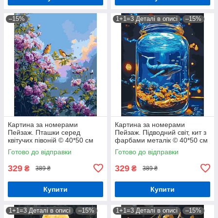
–15%
1+1=3 Деталі в описі
–15%
Картина за номерами
Картина за номерами
Пейзаж. Пташки серед
Пейзаж. Підводний світ, кит з
квітучих півоній © 40*50 см
фарбами металік © 40*50 см
Орігамі LW 2003-01
Орігамі LW 3461
Готово до відправки
Готово до відправки
329
329
₴
₴
389 ₴
389 ₴
Купити
Купити
1+1=3 Деталі в описі
–15%
1+1=3 Деталі в описі
–15%