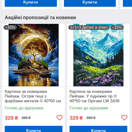
Купити
Купити
Акційні пропозиції та новинки
–15%
1+1=3 Деталі в описі
–15%
Картина за номерами
Картина за номерами
Пейзаж. Острів тиші з
Пейзаж. У підніжжя гір ℗
фарбами металік © 40*50 см
40*50 см Орігамі LW 3436
Орігамі LW 3014-01
Готово до відправки
Готово до відправки
329
329
₴
₴
389 ₴
389 ₴
Купити
Купити