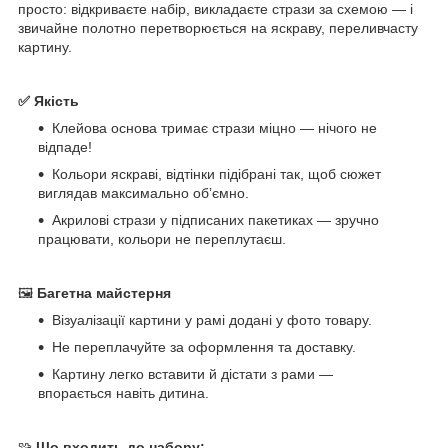
просто: відкриваєте набір, викладаєте стрази за схемою — і
звичайне полотно перетворюється на яскраву, переливчасту
картину.
✅ Якість
Клейова основа тримає стрази міцно — нічого не
відпаде!
Кольори яскраві, відтінки підібрані так, щоб сюжет
виглядав максимально обʼємно.
Акрилові стрази у підписаних пакетиках — зручно
працювати, кольори не переплутаєш.
🖼
Багетна майстерня
Візуалізації картини у рамі додані у фото товару.
Не переплачуйте за оформлення та доставку.
Картину легко вставити й дістати з рами —
впорається навіть дитина.
🧩
Що входить до набору: