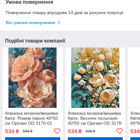
Умови повернення
Повернення товару впродовж 14 днів за рахунок покупця
Всі умови повернення
Подібні товари компанії
Алмазна мозаїка/вишивка
Алмазна мозаїка/вишивка
Алма
Квіти. Рожеві півонії 40*50
Квіти. Весняні тюльпани
Квіти
см Орігамі OD 3170-01
40*50 см Орігамі OD 3178-
40*5
01
3147
534
534
534
₴
₴
594 ₴
594 ₴