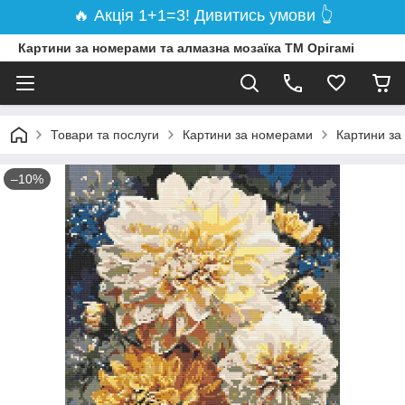
🔥 Акція 1+1=3! Дивитись умови 👆
Картини за номерами та алмазна мозаїка ТМ Орігамі
Товари та послуги
Картини за номерами
Картини за
–10%