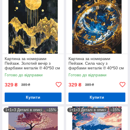
Картина за номерами
Картина за номерами
Пейзаж. Золотий вечір з
Пейзаж. Сила часу з
фарбами металік ℗ 40*50 см
фарбами металік ℗ 40*50 см
Орігамі LW 3427
Орігамі LW 3466
Готово до відправки
Готово до відправки
329
329
₴
₴
389 ₴
389 ₴
Купити
Купити
1+1=3 Деталі в описі
–15%
1+1=3 Деталі в описі
–15%